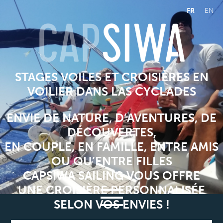
FR
EN
STAGES VOILES ET CROISIÈRES EN
VOILIER DANS LAS CYCLADES
ENVIE DE NATURE, D’AVENTURES, DE
DÉCOUVERTES,
EN COUPLE, EN FAMILLE, ENTRE AMIS
OU QU’ENTRE FILLES
CAPSIWA SAILING VOUS OFFRE
UNE CROISIÈRE PERSONNALISÉE
SELON VOS ENVIES !